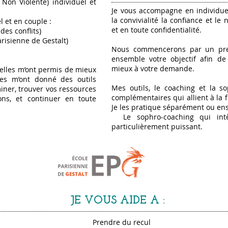
on Violente) individuel et
Je vous accompagne en individuel
la convivialité la confiance et l
l et en couple :
et en toute confidentialité.
des conflits)
arisienne de Gestalt)
Nous commencerons par un prem
ensemble votre objectif afin de
mieux à votre demande.
 elles m’ont permis de mieux
les m’ont donné des outils
Mes outils, le coaching et la s
ner, trouver vos ressources
complémentaires qui allient à la f
ons, et continuer en toute
Je les pratique séparément ou en
Le sophro-coaching qui intè
particulièrement puissant.
JE VOUS AIDE A :
endre du recul