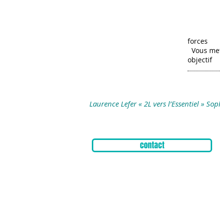
Gagne
Renforce
Const
Trou
forces
Vous met
objectif
Laurence Lefer « 2L vers l’Essentiel » So
contact
Horaires d'ouverture