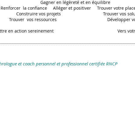
r en légèreté et en équilibre
r la confiance Alléger et positiver Trouver votre plac
ruire vos projets Trouver vos soluti
ver vos ressources Développer vo
tre en action sereinement
Vers votr
phrologue et coach personnel et professionnel certifiée RNCP
Adresse des
cabinets: