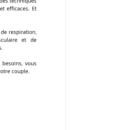
 des techniques 
 efficaces. Et 
e respiration, 
ulaire et de 
s.
besoins, vous 
votre couple.