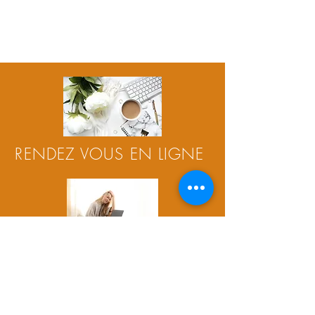
RENDEZ VOUS EN LIGNE
Les séances de sophrologie
et de coaching peuvent se