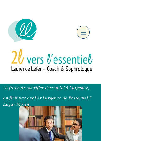
"A force de sacrifier l'essentiel à l'urgence,
on finit par oublier l'urgence de l'essentiel."
Edgar Morin